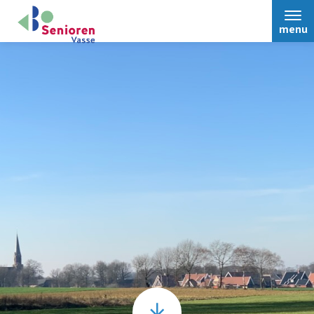
menu
Home
Over Ons
Nieuws
Activiteiten
Terugblikken