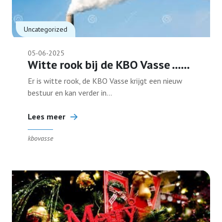
Bestuur
Uncategorized
05-06-2025
Contact
Witte rook bij de KBO Vasse ……
Er is witte rook, de KBO Vasse krijgt een nieuw
bestuur en kan verder in...
Lid worden
Lees meer
kbovasse