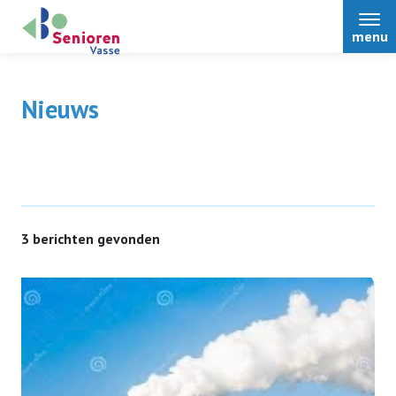
menu
Nieuws
Home
Over Ons
3 berichten gevonden
Nieuws
Activiteiten
Terugblikken